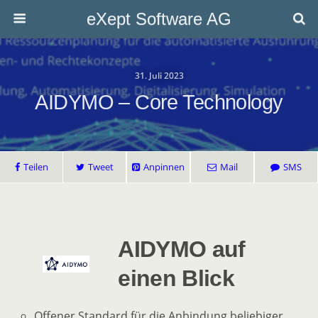
eXept Software AG
31. Juli 2023
AIDYMO – Core Technology
Teilen
Tweet
Anpinnen
Mail
SMS
AIDYMO
auf
einen Blick
Offener Standard für die Anbindung beliebiger