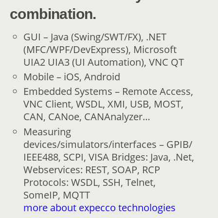
combination.
GUI – Java (Swing/SWT/FX), .NET
(MFC/WPF/DevExpress), Microsoft
UIA2 UIA3 (UI Automation), VNC QT
Mobile – iOS, Android
Embedded Systems – Remote Access,
VNC Client, WSDL, XMI, USB, MOST,
CAN, CANoe, CANAnalyzer…
Measuring
devices/simulators/interfaces – GPIB/
IEEE488, SCPI, VISA Bridges: Java, .Net,
Webservices: REST, SOAP, RCP
Protocols: WSDL, SSH, Telnet,
SomeIP, MQTT
more about expecco technologies