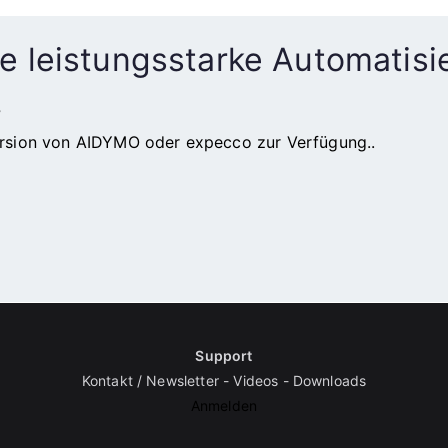
ne leistungsstarke Automatisi
?
lversion von AIDYMO oder expecco zur Verfügung..
Support
Kontakt / Newsletter
-
Videos
-
Downloads
Anmelden