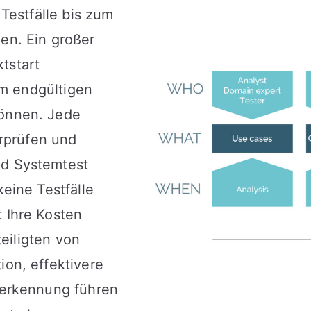
Testfälle bis zum
en. Ein großer
ktstart
um endgültigen
önnen. Jede
erprüfen und
d Systemtest
eine Testfälle
 Ihre Kosten
teiligten von
on, effektivere
rerkennung führen