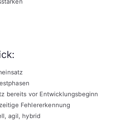
sstarken
ick:
meinsatz
Testphasen
z bereits vor Entwicklungsbeginn
hzeitige Fehlererkennung
l, agil, hybrid