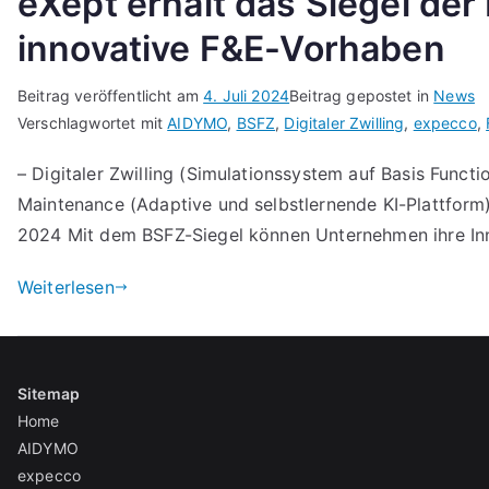
eXept erhält das Siegel der
innovative F&E-Vorhaben
Beitrag veröffentlicht am
4. Juli 2024
Beitrag gepostet in
News
Verschlagwortet mit
AIDYMO
,
BSFZ
,
Digitaler Zwilling
,
expecco
,
– Digitaler Zwilling (Simulationssystem auf Basis Functi
Maintenance (Adaptive und selbstlernende KI-Plattform) 
2024 Mit dem BSFZ-Siegel können Unternehmen ihre Inn
Weiterlesen
Sitemap
Home
AIDYMO
expecco