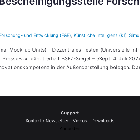
 Bescheinigungsstelle Forsch
Forschung- und Entwicklung (F&E)
,
Künstliche Intelligenz (KI)
,
Simul
onal Mock-up Units) – Dezentrales Testen (Universielle Infr
PresseBox: eXept erhält BSFZ-Siegel – eXept, 4. Juli 2024L
ovationskompetenz in der Außendarstellung belegen. Das
Support
Kontakt / Newsletter
-
Videos
-
Downloads
Anmelden