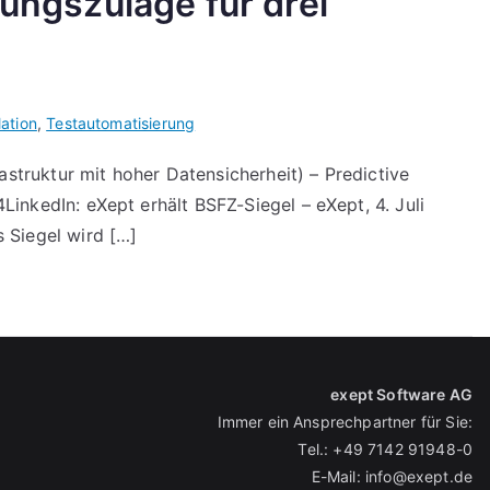
ungszulage für drei
ation
,
Testautomatisierung
astruktur mit hoher Datensicherheit) – Predictive
inkedIn: eXept erhält BSFZ-Siegel – eXept, 4. Juli
 Siegel wird […]
exept Software AG
Immer ein Ansprechpartner für Sie:
Tel.:
+49 7142 91948-0
E-Mail:
info@exept.de