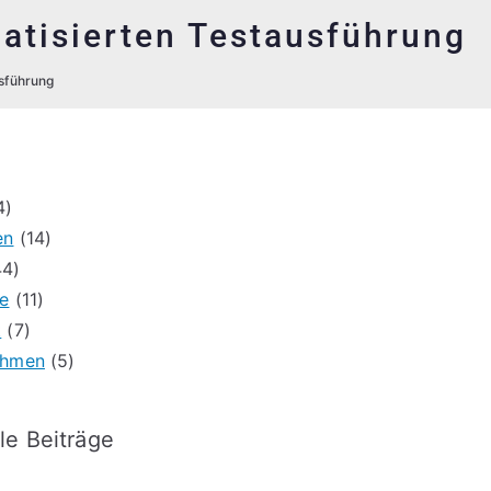
atisierten Testausführung
usführung
4)
en
(14)
4)
e
(11)
t
(7)
ehmen
(5)
le Beiträge